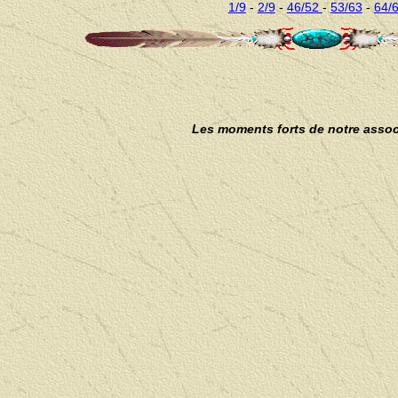
1/9
-
2/9
-
46/52
-
53/63
-
64/
Les moments forts de notre assoc