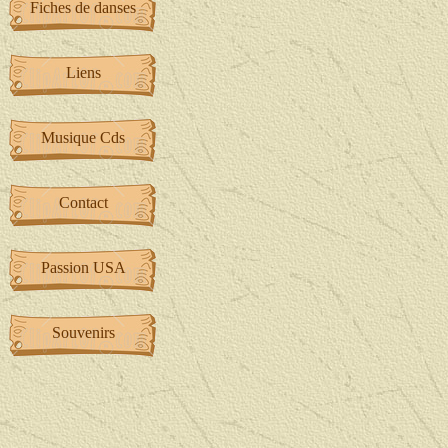
Fiches de danses
Liens
Musique Cds
Contact
Passion USA
Souvenirs