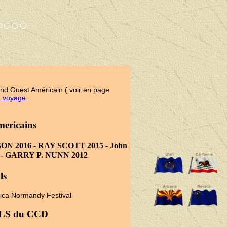
and Ouest Américain ( voir en page
e voyage
.
mericains
 2016 - RAY SCOTT 2015 - John
- GARRY P. NUNN 2012
ls
ica Normandy Festival
ALS du CCD