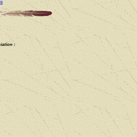
68
iation :