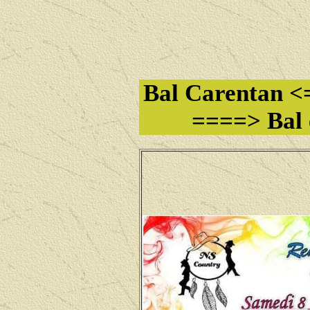
Bal Carentan <
====> Bal 