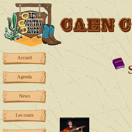
Accueil
S
Agenda
News
Les cours