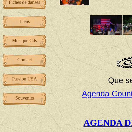
Fiches de danses
Liens
Musique Cds
Contact
Que se
Passion USA
Agenda Countr
Souvenirs
AGENDA DES